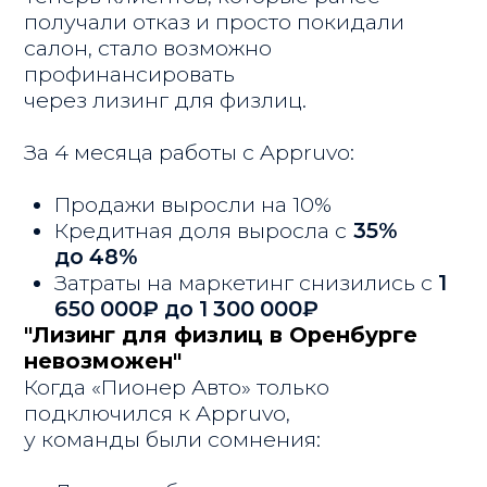
История одного клиента:
В дилерский центр "Пионер Авто"
пришёл мужчина 60 лет, официально
трудоустроенный,
со стабильным доходом 130 000 ₽ в
месяц. Он выбрал Hyundai Solaris и
подал заявку в банки,
но получил отказ. Причина проста: в
кредитной истории 38 микрозаймов,
что для банков автоматически высокий
риск.
Менеджер предложил подать заявку в
Appruvo.
Здесь посмотрели глубже: увидели
стабильный доход на официальной
работе,
и что все 38 микрозаймов закрыты с
минимальными просрочками.
Appruvo предложил финансирование с
ежемесячным платежом - 35 000 ₽.
Клиент согласился, документы
подписали онлайн — сделка