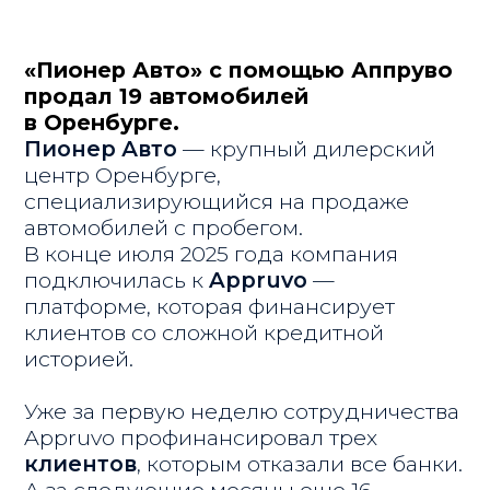
Уже за первую неделю сотрудничества
Appruvo профинансировал трех
клиентов
, которым отказали все банки.
А за следующие месяцы еще 16.
Для дилера это означало рост
кредитной доли и новые продажи,
которые раньше просто не случались.
ДЦ Пионер Авто
г. Оренбург
Евгений Сомов
Руководитель отдела кредитования
и страхования
183 000 рублей
Средний заработок с 1 авто