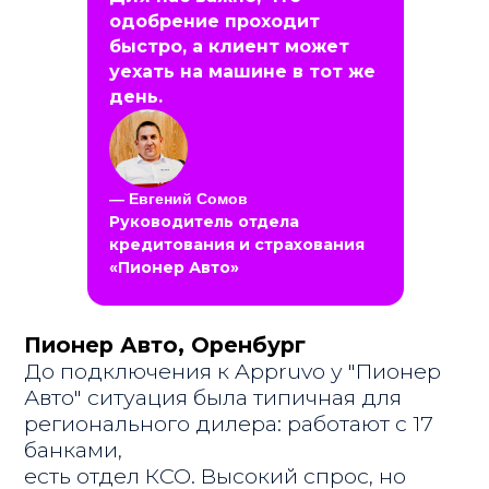
получали отказ и просто покидали
одобрение проходит
салон, стало возможно
быстро, а клиент может
профинансировать
уехать на машине в тот же
через лизинг для физлиц.
день.
За 4 месяца работы с Appruvo:
Продажи выросли на 10%
Кредитная доля выросла с
35%
до 48%
— Евгений Сомов
Затраты на маркетинг снизились с
1
Руководитель отдела
650 000₽ до 1 300 000₽
"Лизинг для физлиц в Оренбурге
кредитования и страхования
невозможен"
«Пионер Авто»
Когда «Пионер Авто» только
подключился к Appruvo,
у команды были сомнения:
Лизинг работает только для юрлиц
Клиенты будут отказываться
от лизинга для физлиц
Сделки будут идти долго, клиента
надо будет возить в офис ЛК
Ежемесячные платежи для клиентов
будут космическими