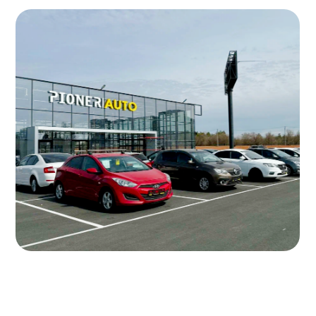
«Пионер Авто» с помощью Аппруво
продал 19 автомобилей
в Оренбурге.
Пионер Авто
— крупный дилерский
центр Оренбурге,
специализирующийся на продаже
автомобилей с пробегом.
В конце июля 2025 года компания
подключилась к
Appruvo
—
платформе, которая финансирует
клиентов со сложной кредитной
историей.